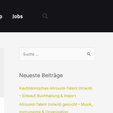
p
Jobs
Neueste Beiträge
Kaufmännisches Allround-Talent (m/w/d)
– Einkauf, Buchhaltung & Import
Allround-Talent (m/w/d) gesucht – Musik,
Instrumente & Organisation