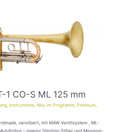
T-1 CO-S ML 125 mm
lung
,
Instrumente
,
Neu im Programm
,
Premium
,
dmade, versilbert, mit MAW Ventilsystem , ML-
undrohre – massiv Sterling-Silber und Messing-