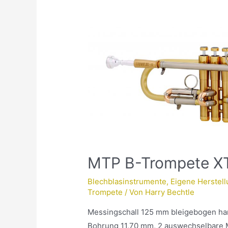
MTP B-Trompete X
Blechblasinstrumente
,
Eigene Herstel
Trompete
/ Von
Harry Bechtle
Messingschall 125 mm bleigebogen han
Bohrung 11,70 mm, 2 auswechselbare M