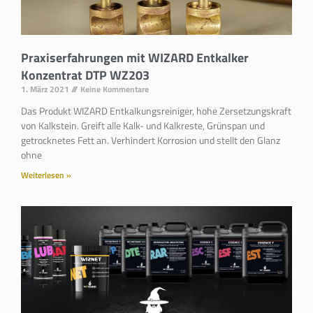
Praxiserfahrungen mit WIZARD Entkalker
Konzentrat DTP WZ203
1. März 2021
Keine Kommentare
Das Produkt WIZARD Entkalkungsreiniger, hohe Zersetzungskraft
von Kalkstein. Greift alle Kalk- und Kalkreste, Grünspan und
getrocknetes Fett an. Verhindert Korrosion und stellt den Glanz
ohne
Weiterlesen »