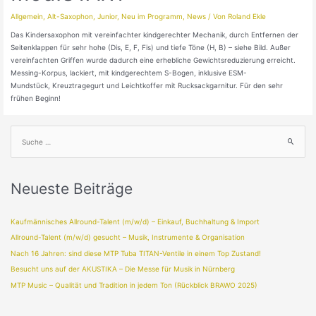
Allgemein
,
Alt-Saxophon
,
Junior
,
Neu im Programm
,
News
/ Von
Roland Ekle
Das Kindersaxophon mit vereinfachter kindgerechter Mechanik, durch Entfernen der
Seitenklappen für sehr hohe (Dis, E, F, Fis) und tiefe Töne (H, B) – siehe Bild. Außer
vereinfachten Griffen wurde dadurch eine erhebliche Gewichtsreduzierung erreicht.
Messing-Korpus, lackiert, mit kindgerechtem S-Bogen, inklusive ESM-
Mundstück, Kreuztragegurt und Leichtkoffer mit Rucksackgarnitur. Für den sehr
frühen Beginn!
Neueste Beiträge
Kaufmännisches Allround-Talent (m/w/d) – Einkauf, Buchhaltung & Import
Allround-Talent (m/w/d) gesucht – Musik, Instrumente & Organisation
Nach 16 Jahren: sind diese MTP Tuba TITAN-Ventile in einem Top Zustand!
Besucht uns auf der AKUSTIKA – Die Messe für Musik in Nürnberg
MTP Music – Qualität und Tradition in jedem Ton (Rückblick BRAWO 2025)