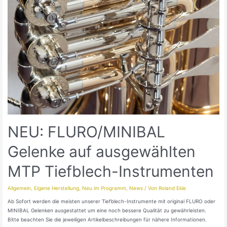
NEU: FLURO/MINIBAL
Gelenke auf ausgewählten
MTP Tiefblech-Instrumenten
Allgemein
,
Eigene Herstellung
,
Neu im Programm
,
News
/ Von
Roland Ekle
Ab Sofort werden die meisten unserer Tiefblech-Instrumente mit original FLURO oder
MINIBAL Gelenken ausgestattet um eine noch bessere Qualität zu gewährleisten.
Bitte beachten Sie die jeweiligen Artikelbeschreibungen für nähere Informationen.