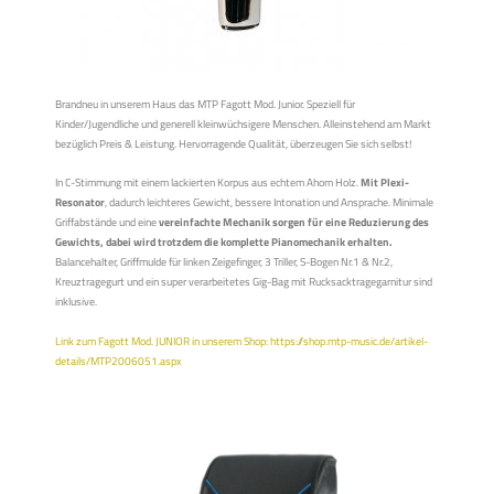
Brandneu in unserem Haus das MTP Fagott Mod. Junior. Speziell für
Kinder/Jugendliche und generell kleinwüchsigere Menschen. Alleinstehend am Markt
bezüglich Preis & Leistung. Hervorragende Qualität, überzeugen Sie sich selbst!
In C-Stimmung mit einem lackierten Korpus aus echtem Ahorn Holz.
Mit Plexi-
Resonator
, dadurch leichteres Gewicht, bessere Intonation und Ansprache. Minimale
Griffabstände und eine
vereinfachte Mechanik sorgen für eine Reduzierung des
Gewichts, dabei wird trotzdem die komplette Pianomechanik erhalten.
Balancehalter, Griffmulde für linken Zeigefinger, 3 Triller, S-Bogen Nr.1 & Nr.2,
Kreuztragegurt und ein super verarbeitetes Gig-Bag mit Rucksacktragegarnitur sind
inklusive.
Link zum Fagott Mod. JUNIOR in unserem Shop: https://shop.mtp-music.de/artikel-
details/MTP2006051.aspx