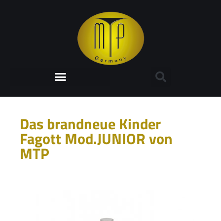
Das brandneue Kinder
Fagott Mod.JUNIOR von
MTP