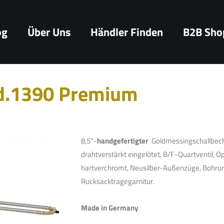
og
Über Uns
Händler Finden
B2B Sho
d.1390 Premium
8,5“-
handgefertigter
Goldmessingschallbech
drahtverstärkt eingelötet, B/F-Quartventil,
hartverchromt, Neusilber-Außenzüge, Bohrung
Rucksacktragegarnitur.
Made in Germany