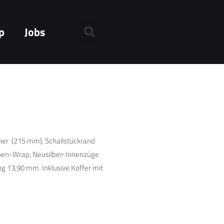
p
Jobs
er (215 mm), Schallstückrand
 Open-Wrap, Neusilber-Innenzüge
 13,90 mm. Inklusive Koffer mit