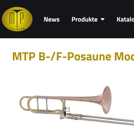
News
Produkte
Katal
MTP B-/F-Posaune Mo