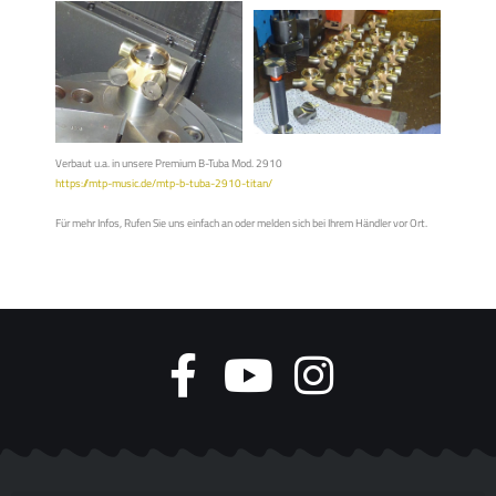
Verbaut u.a. in unsere Premium B-Tuba Mod. 2910
https://mtp-music.de/mtp-b-tuba-2910-titan/
Für mehr Infos, Rufen Sie uns einfach an oder melden sich bei Ihrem Händler vor Ort.