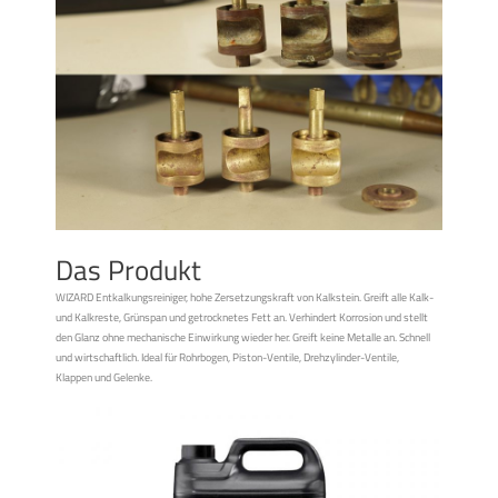
Das Produkt
WIZARD Entkalkungsreiniger, hohe Zersetzungskraft von Kalkstein. Greift alle Kalk-
und Kalkreste, Grünspan und getrocknetes Fett an. Verhindert Korrosion und stellt
den Glanz ohne mechanische Einwirkung wieder her. Greift keine Metalle an. Schnell
und wirtschaftlich. Ideal für Rohrbogen, Piston-Ventile, Drehzylinder-Ventile,
Klappen und Gelenke.