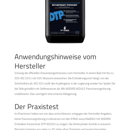
Anwendungshinweise vom
Hersteller
Vorweg die offiziellen Anwendungshinweise vom Hersteller: In einem Bad mit bis zu
50% WZ 203 ( mit 50% Wasser) einweichen. Die Entkalkungszeit hängt von der
Schichtdicke ab. WZ 203 stellt den Kupferglanz in der Legierung wieder her. Spülen Sie
die Teile gründlich mit Seifenwasser ab. Mit WIZARD WZ402 Passivierungslösung
stabilisieren. Das verzögert eine erneute Ablagerung.
Der Praxistest
Im Praxistest haben wir uns dazu entschlossen, entgegen der Hersteller Angaben,
keine Passiverungslösung zu benutzen um den Effekt ausschließlich mit WIZARD
Entkalker Konzentrat DTP WZ203 zu zeigen. Die Drehzylinder Ventile in unserem
Beispiel stammen aus einer ca. 95 Jahre alten Trompete und waren besonders