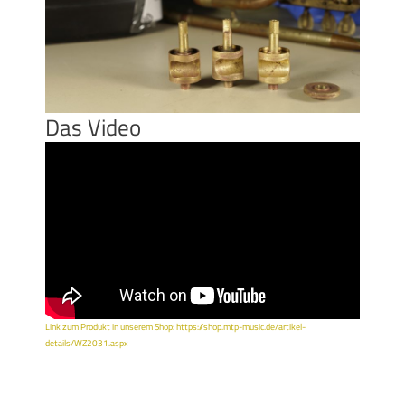
Das Video
Link zum Produkt in unserem Shop: https://shop.mtp-music.de/artikel-
details/WZ2031.aspx