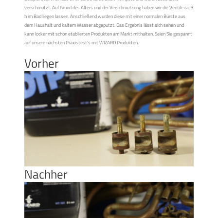
verschmutzt. Auf Grund des Alters und der Verschmutzung haben wir die Ventile ca. 3
h im Bad liegen lassen. Anschließend wurden diese mit einer normalen Bürste aus
dem Haushalt und kaltem Wasser abgeputzt. Das Ergebnis lässt sich sehen und
kann locker mit schon etablierten Produkten am Markt mithalten. Seien Sie gespannt
auf unsere nächsten Praxistest’s mit WIZARD Produkten.
Vorher
Nachher