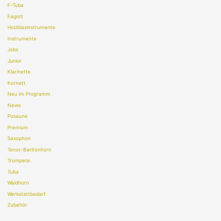
F-Tuba
Fagott
Holzblasinstrumente
Instrumente
Jobs
Junior
Klarinette
Kornett
Neu im Programm
News
Posaune
Premium
Saxophon
Tenor-Baritonhorn
Trompete
Tuba
Waldhorn
Werkstattbedarf
Zubehör