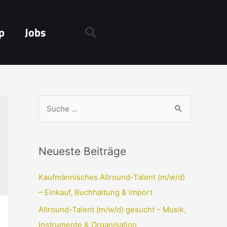
p
Jobs
Neueste Beiträge
Kaufmännisches Allround-Talent (m/w/d)
– Einkauf, Buchhaltung & Import
Allround-Talent (m/w/d) gesucht – Musik,
Instrumente & Organisation