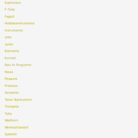
Euphonium
F-Tuba
Fagott
Holzblasinstrumente
Instrumente
Jobs
Junior
Klarinette
Kornett
Neu im Programm
News
Posaune
Premium
Saxophon
Tenor-Baritonhorn
Trompete
Tuba
Waldhorn
Werkstattbedarf
Zubehör