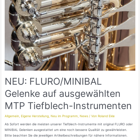
NEU: FLURO/MINIBAL
Gelenke auf ausgewählten
MTP Tiefblech-Instrumenten
Allgemein
,
Eigene Herstellung
,
Neu im Programm
,
News
/ Von
Roland Ekle
Ab Sofort werden die meisten unserer Tiefblech-Instrumente mit original FLURO oder
MINIBAL Gelenken ausgestattet um eine noch bessere Qualität zu gewährleisten.
Bitte beachten Sie die jeweiligen Artikelbeschreibungen für nähere Informationen.