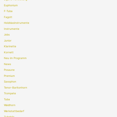
Euphonium
F-Tuba
Fagott
Holzblasinstrumente
Instrumente
Jobs
Junior
Klarinette
Kornett
Neu im Programm
News
Posaune
Premium
Saxophon
Tenor-Baritonhorn
Trompete
Tuba
Waldhorn
Werkstattbedarf
Zubehör